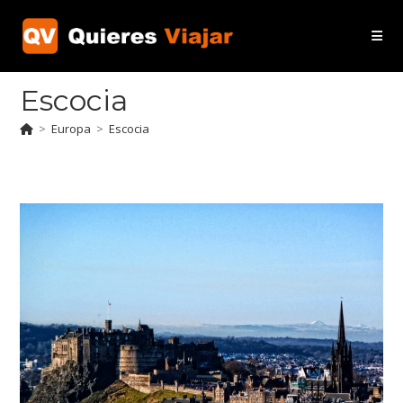
Ir
al
contenido
Escocia
>
Europa
>
Escocia