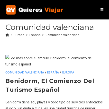
Ir
al
contenido
Comunidad valenciana
>
Europa
>
España
>
Comunidad valenciana
COMUNIDAD VALENCIANA
/
ESPAÑA
/
EUROPA
Benidorm, El Comienzo Del
Turismo Español
Benidorm tiene sol, playas y todo tipo de servicios enfocados
al ocio. Sin duda alguna, es una ciudad turística de primer