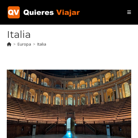
Ir
al
contenido
Italia
>
Europa
>
Italia