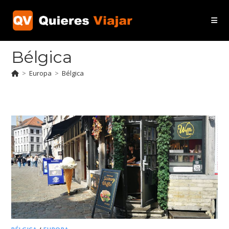
Ir
al
contenido
Bélgica
>
Europa
>
Bélgica