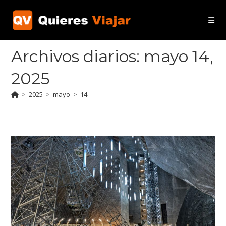
Ir
al
contenido
Archivos diarios: mayo 14,
2025
>
2025
>
mayo
>
14