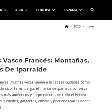
A
ASIA
EUROPA
ESPAÑA
ALTERNAR
>
2026
>
mayo
BÚSQUEDA
DE
s Vasco Francés: Montañas,
s De Iparralde
LA
rancés, muchas veces vienen a la cabeza ciudades como
tlántico. Sin embargo, el interior de Iparralde conserva
WEB
es más auténticos y sorprendentes de todo el Pirineo
es húmedos, gargantas, cuevas y pequeños valles donde
de…