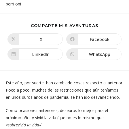
COMPARTIR
COMPARTE MIS AVENTURAS
ESTE
CONTENIDO
X
Facebook
Se
Se
abre
abre
en
en
una
una
LinkedIn
WhatsApp
Se
Se
nueva
nueva
abre
abre
ventana
ventana
en
en
una
una
nueva
nueva
ventana
ventana
Este año, por suerte, han cambiado cosas respecto al anterior.
Poco a poco, muchas de las restricciones que aún teníamos
en unos duros años de pandemia, se han ido desvaneciendo.
Como ocasiones anteriores, desearos lo mejor para el
próximo año, y vivid la vida (que no es lo mismo que
«
sobrevivid la vida
«).