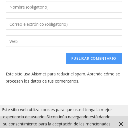
Introduce
tu
nombre
Introduce
o
tu
nombre
dirección
Introduce
de
de
la
usuario
correo
URL
para
electrónico
de
comentar
para
tu
comentar
Este sitio usa Akismet para reducir el spam.
Aprende cómo se
web
procesan los datos de tus comentarios.
(opcional)
Este sitio web utiliza cookies para que usted tenga la mejor
experiencia de usuario. Si continúa navegando está dando
su consentimiento para la aceptación de las mencionadas