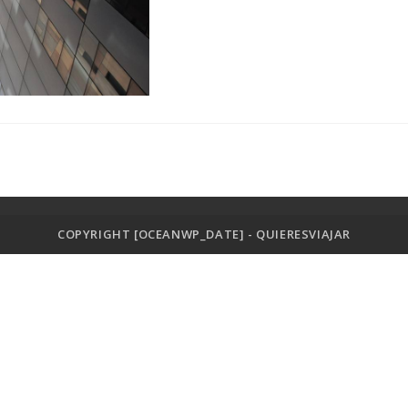
COPYRIGHT [OCEANWP_DATE] - QUIERESVIAJAR