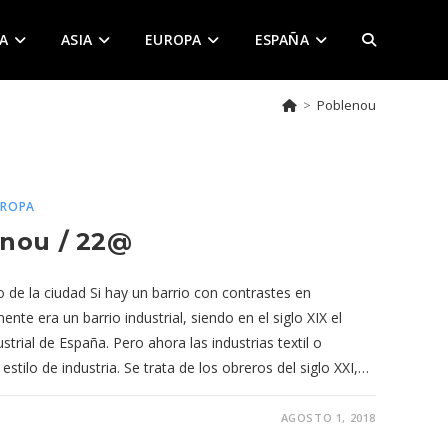
A
ASIA
EUROPA
ESPAÑA
ALTERNAR
>
Poblenou
BÚSQUEDA
DE
UROPA
enou / 22@
LA
 de la ciudad Si hay un barrio con contrastes en
te era un barrio industrial, siendo en el siglo XIX el
trial de España. Pero ahora las industrias textil o
WEB
tilo de industria. Se trata de los obreros del siglo XXI,…
AGOSTO 1, 2018