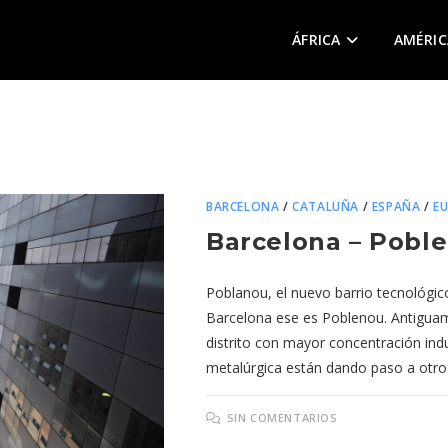
ÁFRICA
AMÉRIC
BARCELONA
/
CATALUÑA
/
ESPAÑA
/
E
Barcelona – Pobl
Poblanou, el nuevo barrio tecnológico
Barcelona ese es Poblenou. Antiguamen
distrito con mayor concentración indus
metalúrgica están dando paso a otro es
SIN COMENTARIOS