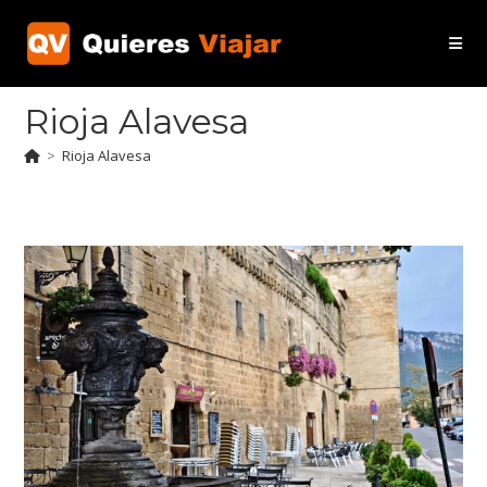
Ir
al
contenido
Rioja Alavesa
>
Rioja Alavesa