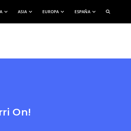
A
ASIA
EUROPA
ESPAÑA
ALTERNAR
BÚSQUEDA
DE
LA
WEB
ri On!