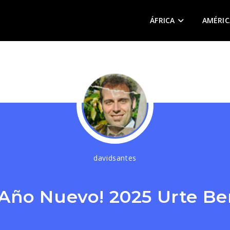
ÁFRICA
AMÉRIC
davidsantes
z Año Nuevo! 2025 Urte Ber