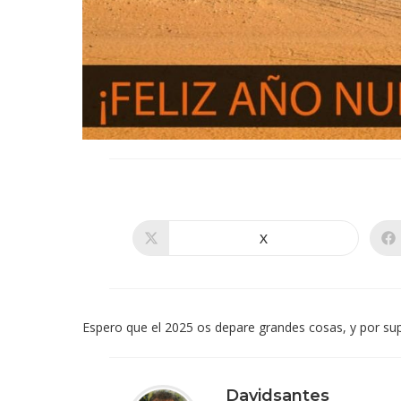
X
Se
abre
en
una
nueva
ventana
Espero que el 2025 os depare grandes cosas, y por supue
Davidsantes