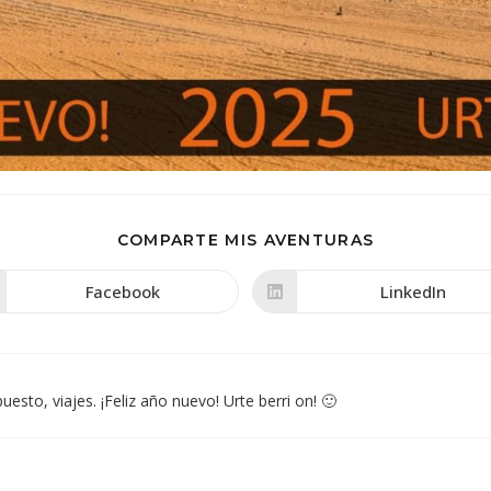
COMPARTIR
COMPARTE MIS AVENTURAS
ESTE
CONTENIDO
Facebook
LinkedIn
Se
Se
abre
abre
en
en
una
una
nueva
nueva
ventana
ventana
sto, viajes. ¡Feliz año nuevo! Urte berri on! 🙂