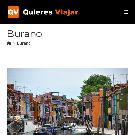
Ir
al
contenido
Burano
>
Burano