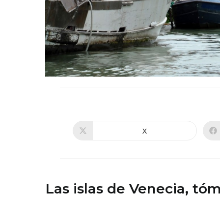
X
Se
abre
en
una
nueva
ventana
Las islas de Venecia, tóm