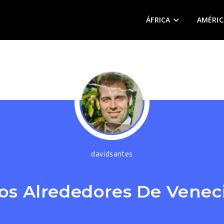
ÁFRICA
AMÉRIC
davidsantes
os Alrededores De Venec