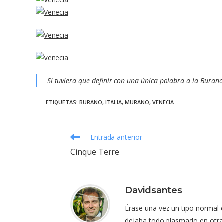
Si tuviera que definir con una única palabra a la Burano
ETIQUETAS
:
BURANO
,
ITALIA
,
MURANO
,
VENECIA
Leer
Entrada anterior
más
Cinque Terre
artículos
Davidsantes
Érase una vez un tipo normal 
dejaba todo plasmado en otra af