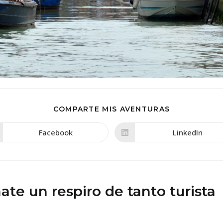
COMPARTIR
COMPARTE MIS AVENTURAS
ESTE
CONTENIDO
Facebook
LinkedIn
Se
Se
abre
abre
en
en
una
una
nueva
nueva
ventana
ventana
ate un respiro de tanto turista