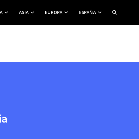
A
ASIA
EUROPA
ESPAÑA
ALTERNAR
BÚSQUEDA
DE
LA
WEB
ia