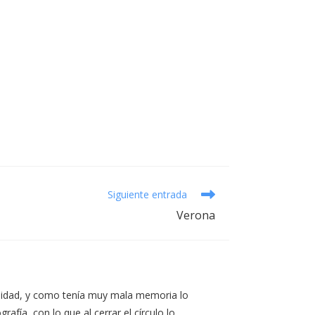
Siguiente entrada
Verona
iosidad, y como tenía muy mala memoria lo
afía, con lo que al cerrar el círculo lo