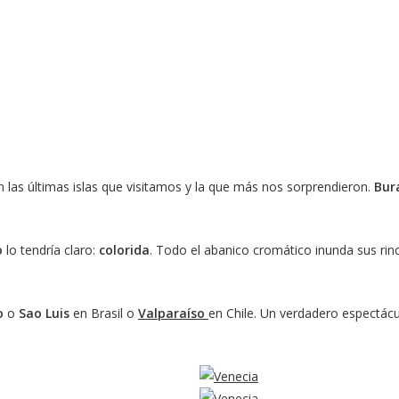
n las últimas islas que visitamos y la que más nos sorprendieron.
Bur
o
lo tendría claro:
colorida
. Todo el abanico cromático inunda sus rin
o
o
Sao Luis
en Brasil o
Valparaíso
en Chile. Un verdadero espectácul