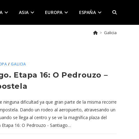
A
ASIA
EUROPA
ESPAÑA
ALTERNAR
>
Galicia
BÚSQUEDA
DE
OPA
/
GALICIA
o. Etapa 16: O Pedrouzo –
ostela
LA
ste ninguna dificultad ya que gran parte de la misma recorre
mpostela. Dando un rodeo al aeropuerto, atravesando un
WEB
uando se llega al centro y se ve la magnífica plaza del
pa Etapa 16: O Pedrouzo - Santiago…