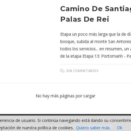
Camino De Santiag
Palas De Rei
Etapa un poco más larga que la de día
bosque, subida al monte San Antonio,
todos los servicios... en resumen, un 
de la etapa Etapa 13: Portomarín - Pa
SIN COMENTARIOS
No hay más páginas por cargar
xperiencia de usuario. Si continúa navegando está dando su consentim
COPYRIGHT [OCEANWP_DATE] - QUIERESVIAJAR
ptación de nuestra política de cookies.
Quiero saber más
Ok