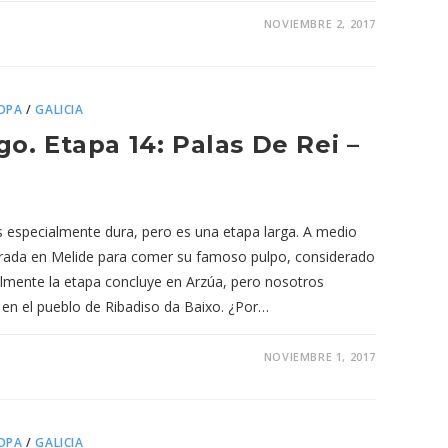
NOVIEMBRE 2, 2017
OPA
/
GALICIA
o. Etapa 14: Palas De Rei –
 especialmente dura, pero es una etapa larga. A medio
rada en Melide para comer su famoso pulpo, considerado
lmente la etapa concluye en Arzúa, pero nosotros
 en el pueblo de Ribadiso da Baixo. ¿Por…
NOVIEMBRE 1, 2017
OPA
/
GALICIA