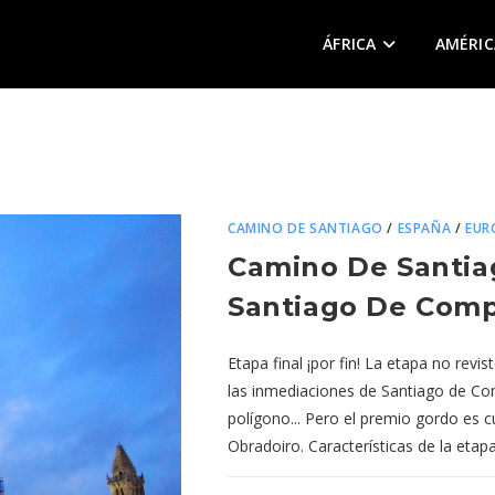
ÁFRICA
AMÉRIC
CAMINO DE SANTIAGO
/
ESPAÑA
/
EUR
Camino De Santiag
Santiago De Comp
Etapa final ¡por fin! La etapa no revi
las inmediaciones de Santiago de Co
polígono... Pero el premio gordo es c
Obradoiro. Características de la eta