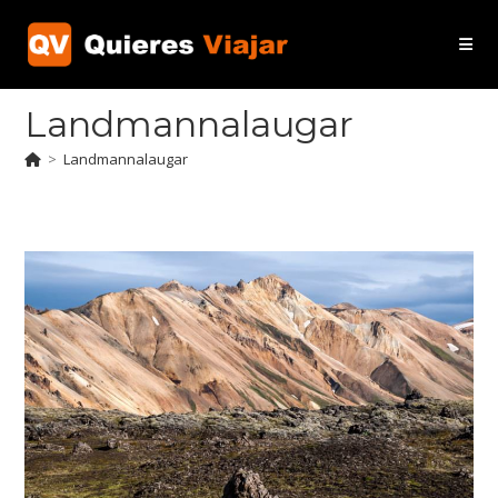
Ir
al
contenido
Landmannalaugar
>
Landmannalaugar