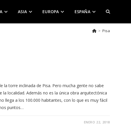
A
ASIA
EUROPA
ESPAÑA
ALTERNAR
>
Pisa
BÚSQUEDA
DE
LA
 la torre inclinada de Pisa. Pero mucha gente no sabe
de la localidad. Además no es la única obra arquitectónica
no llega a los 100.000 habitantes, con lo que es muy fácil
WEB
gunos puntos…
ENERO 22, 2018