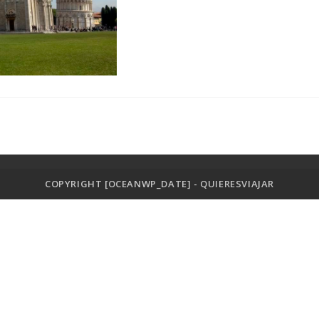
COPYRIGHT [OCEANWP_DATE] - QUIERESVIAJAR