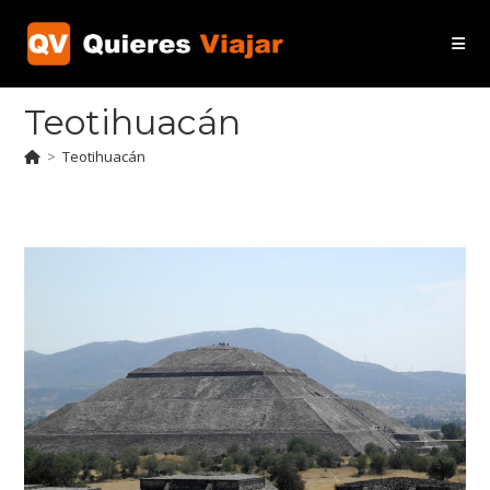
Ir
al
contenido
Teotihuacán
>
Teotihuacán