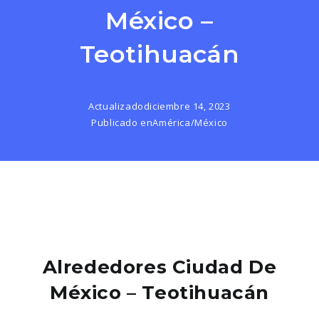
México –
Teotihuacán
Actualizado
diciembre 14, 2023
Publicado en
América
/
México
Alrededores Ciudad De
México – Teotihuacán