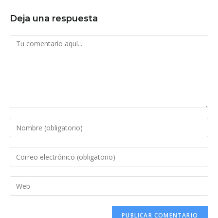
Deja una respuesta
Comentario
Introduce
tu
nombre
Introduce
o
tu
nombre
dirección
Introduce
de
de
la
usuario
correo
URL
para
electrónico