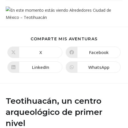
COMPARTIR
COMPARTE MIS AVENTURAS
ESTE
CONTENIDO
X
Facebook
Se
Se
abre
abre
en
en
una
una
LinkedIn
WhatsApp
Se
Se
nueva
nueva
abre
abre
ventana
ventana
en
en
una
una
nueva
nueva
ventana
ventana
Teotihuacán, un centro
arqueológico de primer
nivel