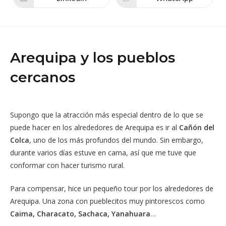
Se
Se
nueva
nueva
abre
abre
ventana
ventana
en
en
una
una
nueva
nueva
ventana
ventana
Arequipa y los pueblos
cercanos
Supongo que la atracción más especial dentro de lo que se
puede hacer en los alrededores de Arequipa es ir al
Cañón del
Colca
, uno de los más profundos del mundo. Sin embargo,
durante varios días estuve en cama, así que me tuve que
conformar con hacer turismo rural.
Para compensar, hice un pequeño tour por los alrededores de
Arequipa. Una zona con pueblecitos muy pintorescos como
Caima, Characato, Sachaca, Yanahuara
…