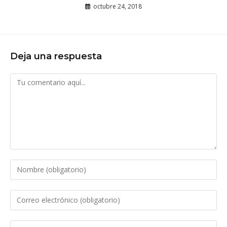
octubre 24, 2018
Deja una respuesta
Comentario
Introduce
tu
nombre
Introduce
o
tu
nombre
dirección
Introduce