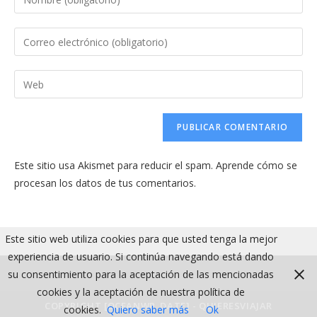
tu
nombre
Introduce
o
tu
nombre
dirección
Introduce
de
de
la
usuario
correo
URL
para
electrónico
de
comentar
para
tu
comentar
Este sitio usa Akismet para reducir el spam.
Aprende cómo se
web
procesan los datos de tus comentarios.
(opcional)
Este sitio web utiliza cookies para que usted tenga la mejor
experiencia de usuario. Si continúa navegando está dando
su consentimiento para la aceptación de las mencionadas
cookies y la aceptación de nuestra política de
COPYRIGHT [OCEANWP_DATE] - QUIERESVIAJAR
cookies.
Quiero saber más
Ok