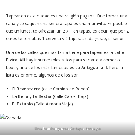
Tapear en esta ciudad es una religión pagana. Que tomes una
caña y te saquen una señora tapa es una maravilla. Es posible
que un lunes, te ofrezcan un 2 x 1 en tapas, es decir, que por 2
euros te tomabas 1 cerveza y 2 tapas, así da gusto, sí señor.
Una de las calles que más fama tiene para tapear es la
calle
Elvira
. Allí hay innumerables sitios para saciarte a comer o
beber, uno de los más famosos es
La Antigualla II
. Pero la
lista es enorme, algunos de ellos son:
El
Reventaero
(calle Camino de Ronda).
La
Bella y la Bestia
(
Calle Cárcel Baja
)
El Establo
(
Calle Almona Vieja)
Una hamburguesa de tapa, toma ya