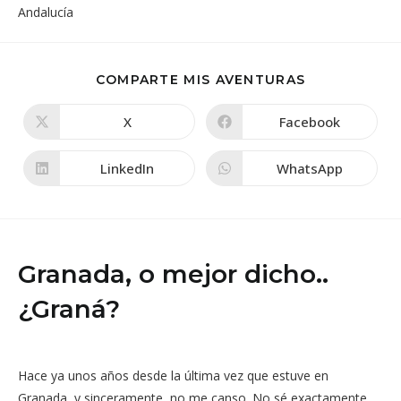
COMPARTIR
COMPARTE MIS AVENTURAS
ESTE
CONTENIDO
X
Facebook
Se
Se
abre
abre
en
en
una
una
LinkedIn
WhatsApp
Se
Se
nueva
nueva
abre
abre
ventana
ventana
en
en
una
una
nueva
nueva
ventana
ventana
Granada, o mejor dicho..
¿Graná?
Hace ya unos años desde la última vez que estuve en
Granada, y sinceramente, no me canso. No sé exactamente