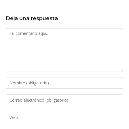
Deja una respuesta
Comentario
Introduce
tu
nombre
Introduce
o
tu
nombre
dirección
Introduce
de
de
la
usuario
correo