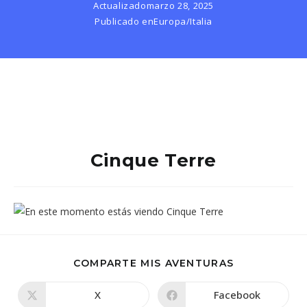
Actualizado
marzo 28, 2025
Publicado en
Europa
/
Italia
Cinque Terre
COMPARTIR
COMPARTE MIS AVENTURAS
ESTE
CONTENIDO
X
Facebook
Se
Se