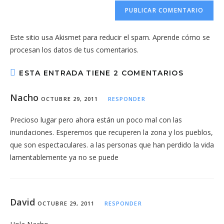
URL
para
electrónico
de
comentar
para
tu
comentar
Este sitio usa Akismet para reducir el spam.
Aprende cómo se
web
procesan los datos de tus comentarios.
(opcional)
ESTA ENTRADA TIENE 2 COMENTARIOS
Nacho
OCTUBRE 29, 2011
RESPONDER
Precioso lugar pero ahora están un poco mal con las
inundaciones. Esperemos que recuperen la zona y los pueblos,
que son espectaculares. a las personas que han perdido la vida
lamentablemente ya no se puede
David
OCTUBRE 29, 2011
RESPONDER