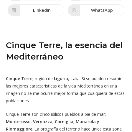
abre
abre
en
en
una
una
LinkedIn
WhatsApp
Se
Se
nueva
nueva
abre
abre
ventana
ventana
en
en
una
una
nueva
nueva
ventana
ventana
Cinque Terre, la esencia del
Mediterráneo
Cinque Terre
, región de
Liguria
, Italia. Si se pueden resumir
las mejores características de la vida Mediterránea en una
imagen no se me ocurre mejor forma que cualquiera de estas
poblaciones.
Cinque Terre son cinco idílicos pueblos a pie de mar:
Monterosso, Vernazza, Corniglia, Manarola y
Riomaggiore
. La orografía del terreno hace única esta zona,