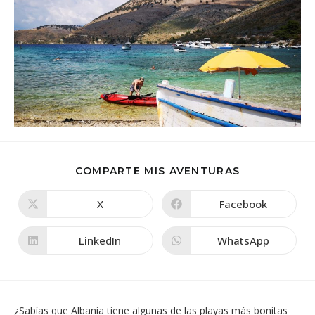
COMPARTIR
COMPARTE MIS AVENTURAS
ESTE
CONTENIDO
X
Facebook
Se
Se
abre
abre
en
en
una
una
LinkedIn
WhatsApp
Se
Se
nueva
nueva
abre
abre
ventana
ventana
en
en
una
una
nueva
nueva
ventana
ventana
¿Sabías que Albania tiene algunas de las playas más bonitas