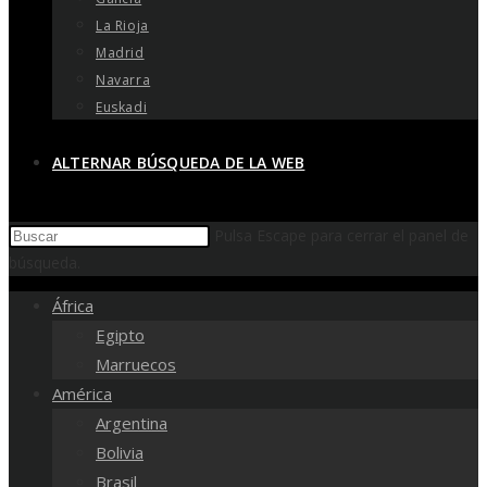
La Rioja
Madrid
Navarra
Euskadi
ALTERNAR BÚSQUEDA DE LA WEB
Pulsa Escape para cerrar el panel de
búsqueda.
África
Egipto
Marruecos
América
Argentina
Bolivia
Brasil