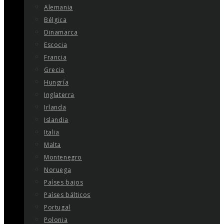
Alemania
Bélgica
Dinamarca
Escocia
Francia
Grecia
Hungría
Inglaterra
Irlanda
Islandia
Italia
Malta
Montenegro
Noruega
Países bajos
Países bálticos
Portugal
Polonia