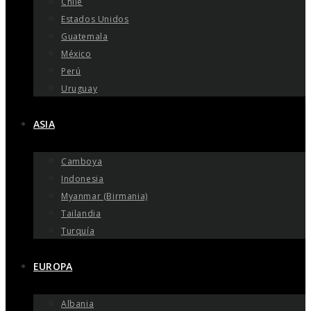
Chile
Estados Unidos
Guatemala
México
Perú
Uruguay
ASIA
Camboya
Indonesia
Myanmar (Birmania)
Tailandia
Turquía
EUROPA
Albania