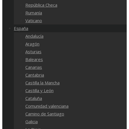
República Checa
Rumanía
Vaticano
España
Andalucía
Aragón
Asturias
Baleares
Canarias
Cantabria
Castilla la Mancha
Castilla y León
Cataluña
Comunidad valenciana
Camino de Santiago
Galicia