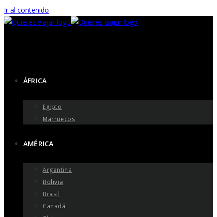
Ir al contenido
ÁFRICA
Egipto
Marruecos
AMÉRICA
Argentina
Bolivia
Brasil
Canadá