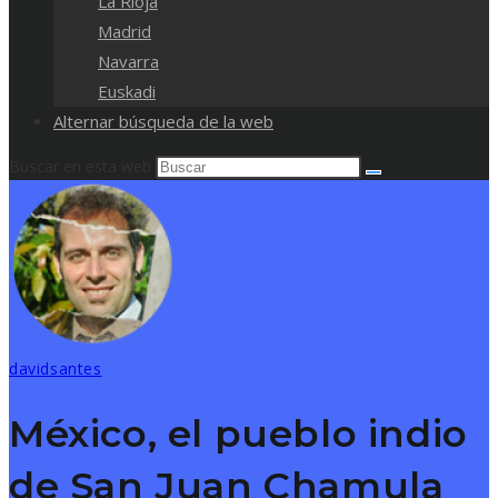
La Rioja
Madrid
Navarra
Euskadi
Alternar búsqueda de la web
Buscar en esta web
davidsantes
México, el pueblo indio
de San Juan Chamula