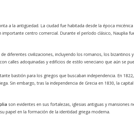
emonta a la antigüedad. La ciudad fue habitada desde la época micéni
 y un importante centro comercial. Durante el período clásico, Nauplia
o de diferentes civilizaciones, incluyendo los romanos, los bizantinos
ad, con calles adoquinadas y edificios de estilo veneciano que aún se p
nte bastión para los griegos que buscaban independencia. En 1822, la
ega. Sin embargo, tras la independencia de Grecia en 1830, la capital
plia
son evidentes en sus fortalezas, iglesias antiguas y mansiones ne
e su papel en la formación de la identidad griega moderna.