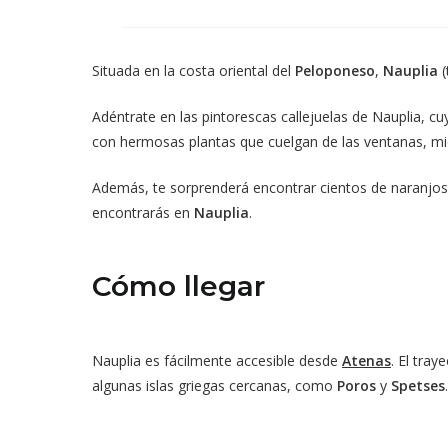
en
una
nueva
ventana
Situada en la costa oriental del
Peloponeso
,
Nauplia
Adéntrate en las pintorescas callejuelas de Nauplia, 
con hermosas plantas que cuelgan de las ventanas, mi
Además, te sorprenderá encontrar cientos de naranjos 
encontrarás en
Nauplia
.
Cómo llegar
Nauplia es fácilmente accesible desde
Atenas
. El tra
algunas islas griegas cercanas, como
Poros
y
Spetses
.