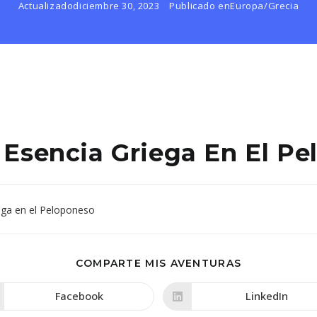
Actualizado
diciembre 30, 2023
Publicado en
Europa
/
Grecia
 Esencia Griega En El P
COMPARTIR
COMPARTE MIS AVENTURAS
ESTE
CONTENIDO
Facebook
LinkedIn
Se
Se
abre
abre