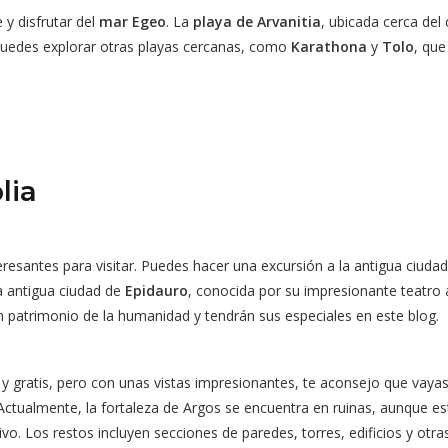
 y disfrutar del
mar Egeo
. La
playa de Arvanitia
, ubicada cerca del
puedes explorar otras playas cercanas, como
Karathona
y
Tolo
, que
lia
eresantes para visitar. Puedes hacer una excursión a la antigua ciuda
a antigua ciudad de
Epidauro
, conocida por su impresionante teatro 
on patrimonio de la humanidad y tendrán sus especiales en este blog.
ico y gratis, pero con unas vistas impresionantes, te aconsejo que vay
 Actualmente, la fortaleza de Argos se encuentra en ruinas, aunque est
tivo. Los restos incluyen secciones de paredes, torres, edificios y ot