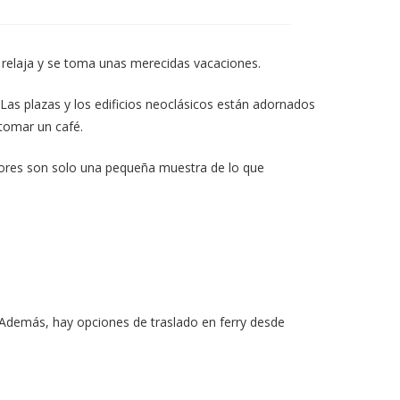
en
una
nueva
ventana
 relaja y se toma unas merecidas vacaciones.
Las plazas y los edificios neoclásicos están adornados
tomar un café.
adores son solo una pequeña muestra de lo que
. Además, hay opciones de traslado en ferry desde