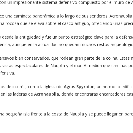
a con un impresionante sistema defensivo compuesto por el muro de
ece una caminata panorámica a lo largo de sus senderos. Acronauplia e
olina rocosa que se eleva sobre el casco antiguo, ofreciendo unas prec
esde la antigüedad y fue un punto estratégico clave para la defensa d
cénica, aunque en la actualidad no quedan muchos restos arqueológico
nsivos bien conservados, que rodean gran parte de la colina. Estas mu
 vistas espectaculares de Nauplia y el mar. A medida que caminas po
efensiva.
os de interés, como la iglesia de
Agios Spyrido
n, un hermoso edifici
 en las laderas de
Acronauplia
, donde encontrarás encantadoras cas
na pequeña isla frente a la costa de Nauplia y se puede llegar en barc