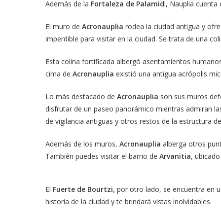
Además de la
Fortaleza de Palamid
i, Nauplia cuent
El muro de
Acronauplia
rodea la ciudad antigua y ofr
imperdible para visitar en la ciudad. Se trata de una c
Esta colina fortificada albergó asentamientos humanos d
cima de
Acronauplia
existió una antigua acrópolis mi
Lo más destacado de
Acronauplia
son sus muros defe
disfrutar de un paseo panorámico mientras admiran las
de vigilancia antiguas y otros restos de la estructura d
Además de los muros,
Acronauplia
alberga otros punt
También puedes visitar el barrio de
Arvanitia
, ubicado
El
Fuerte de Bourtzi
, por otro lado, se encuentra en u
historia de la ciudad y te brindará vistas inolvidables.