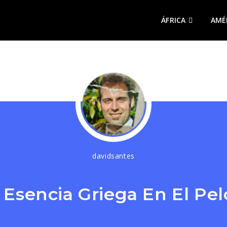
ÁFRICA
AMÉ
davidsantes
, Esencia Griega En El Pe