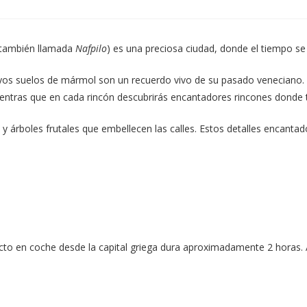
en
en
una
una
nueva
nueva
ventana
ventana
(también llamada
Nafpilo
) es una preciosa ciudad, donde el tiempo se
cuyos suelos de mármol son un recuerdo vivo de su pasado veneciano. 
entras que en cada rincón descubrirás encantadores rincones donde 
y árboles frutales que embellecen las calles. Estos detalles encant
yecto en coche desde la capital griega dura aproximadamente 2 horas