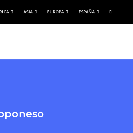
RICA
ASIA
EUROPA
ESPAÑA
ALTERNAR
BÚSQUEDA
DE
LA
WEB
loponeso