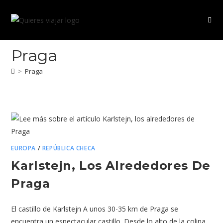
Ir
al
contenido
Praga
>
Praga
EUROPA
/
REPÚBLICA CHECA
Karlstejn, Los Alrededores De
Praga
El castillo de Karlstejn A unos 30-35 km de Praga se
encuentra un espectacular castillo. Desde lo alto de la colina