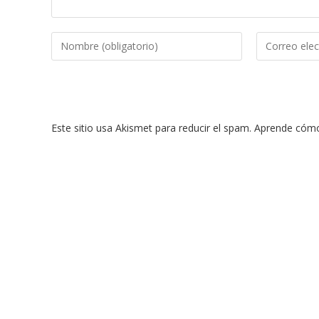
Introduce
Introduce
tu
tu
nombre
dirección
o
de
nombre
correo
Este sitio usa Akismet para reducir el spam.
Aprende cómo 
de
electrónico
usuario
para
para
comentar
comentar