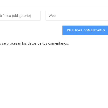
Introduce
la
URL
de
tu
se procesan los datos de tus comentarios.
web
(opcional)