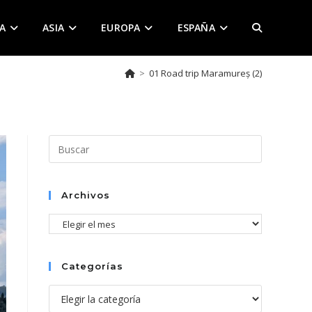
A
ASIA
EUROPA
ESPAÑA
ALTERNAR
>
01 Road trip Maramureș (2)
BÚSQUEDA
DE
Pulsa
Escape
para
LA
cerrar
Archivos
el
Archivos
panel
de
WEB
búsqueda.
Categorías
Categorías