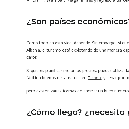
Día 11:
Stari bar
,
Niagara falls
y regreso a Barcel
¿Son países económicos
Como todo en esta vida, depende. Sin embargo, sí qu
Albania, el turismo está explotando de una manera espe
caros.
Si quieres planificar mejor los precios, puedes utilizar 
fácil ir a buenos restaurantes en
Tirana
, y cenar por 
pero existen varias formas de ahorrar un buen número 
¿Cómo llego? ¿necesito 