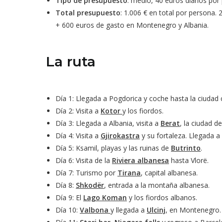
Tipo de presupuesto
: medio, 40 euros diarios por
Total presupuesto
: 1.006 € en total por persona.
+ 600 euros de gasto en Montenegro y Albania.
La ruta
Día 1: Llegada a Pogdorica y coche hasta la ciudad
Día 2: Visita a
Kotor
y los fiordos.
Día 3: Llegada a Albania, visita a
Berat
, la ciudad d
Día 4: Visita a
Gjirokastra
y su fortaleza. Llegada a
Día 5: Ksamil, playas y las ruinas de
Butrinto
.
Día 6: Visita de la
Riviera albanesa
hasta Vlorë.
Día 7: Turismo por
Tirana
, capital albanesa.
Día 8:
Shkodër
, entrada a la montaña albanesa.
Día 9: El
Lago Koman
y los fiordos albanos.
Día 10:
Valbona
y llegada a
Ulcinj
, en Montenegro.