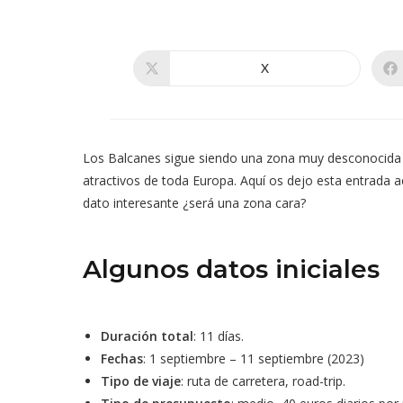
X
Se
abre
en
una
nueva
ventana
Los Balcanes sigue siendo una zona muy desconocida e
atractivos de toda Europa. Aquí os dejo esta entrada ac
dato interesante ¿será una zona cara?
Algunos datos iniciales
Duración total
: 11 días.
Fechas
: 1 septiembre – 11 septiembre (2023)
Tipo de viaje
: ruta de carretera, road-trip.