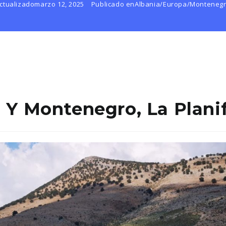
ctualizado
marzo 12, 2025
Publicado en
Albania
/
Europa
/
Monteneg
 Y Montenegro, La Plani