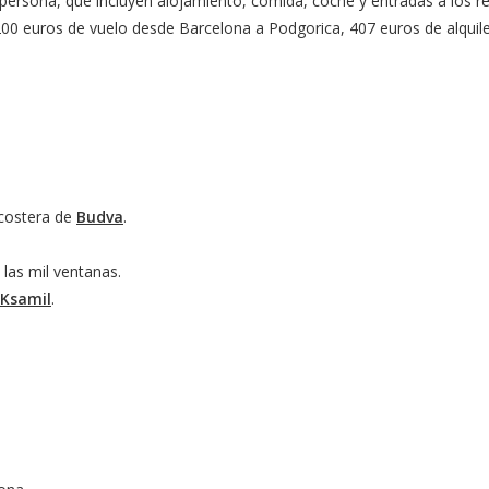
 persona, que incluyen alojamiento, comida, coche y entradas a los rec
 200 euros de vuelo desde Barcelona a Podgorica, 407 euros de alquiler
 costera de
Budva
.
e las mil ventanas.
Ksamil
.