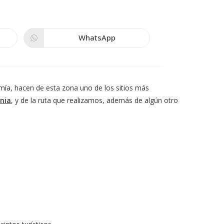
WhatsApp
Se
abre
en
una
nueva
ventana
mía, hacen de esta zona uno de los sitios más
nia
, y de la ruta que realizamos, además de algún otro