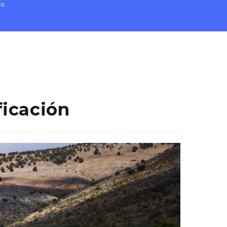
ro
ficación