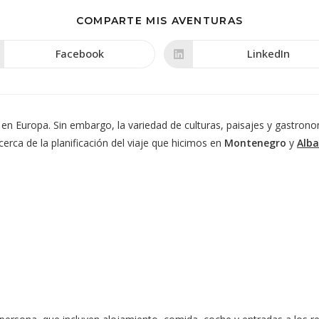
COMPARTIR
COMPARTE MIS AVENTURAS
ESTE
CONTENIDO
Facebook
LinkedIn
Se
Se
abre
abre
en
en
una
una
nueva
nueva
ventana
ventana
n Europa. Sin embargo, la variedad de culturas, paisajes y gastrono
erca de la planificación del viaje que hicimos en
Montenegro
y
Alba