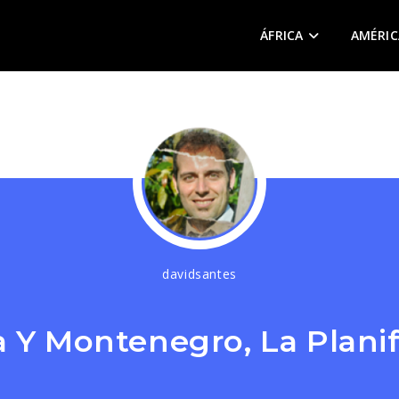
ÁFRICA
AMÉRIC
davidsantes
a Y Montenegro, La Planif