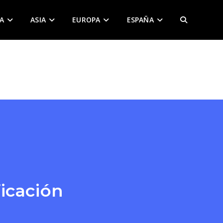
A
ASIA
EUROPA
ESPAÑA
ALTERNAR
BÚSQUEDA
DE
LA
WEB
icación