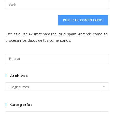
dirección
Introduce
de
de
la
usuario
correo
URL
para
electrónico
de
comentar
para
tu
comentar
Este sitio usa Akismet para reducir el spam.
Aprende cómo se
web
procesan los datos de tus comentarios.
(opcional)
Pul
Esc
par
cer
Archivos
el
Archivos
Elegir el mes
pan
de
bús
Categorías