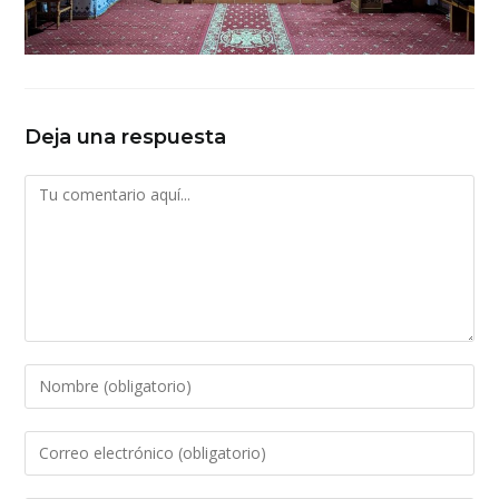
Deja una respuesta
Comentario
Introduce
tu
nombre
Introduce
o
tu
nombre