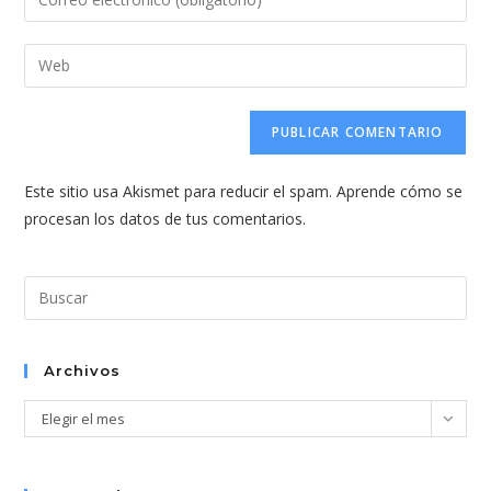
o
tu
nombre
dirección
Introduce
de
de
la
usuario
correo
URL
para
electrónico
de
comentar
para
tu
comentar
Este sitio usa Akismet para reducir el spam.
Aprende cómo se
web
procesan los datos de tus comentarios.
(opcional)
Pul
Esc
par
cer
Archivos
el
Archivos
Elegir el mes
pan
de
bús