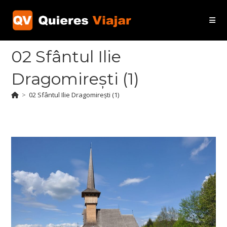
Ir
al
contenido
02 Sfântul Ilie
Dragomirești (1)
>
02 Sfântul Ilie Dragomirești (1)