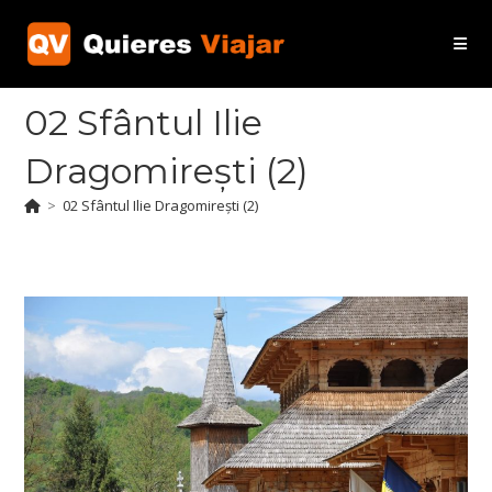
Ir
al
contenido
02 Sfântul Ilie
Dragomirești (2)
>
02 Sfântul Ilie Dragomirești (2)