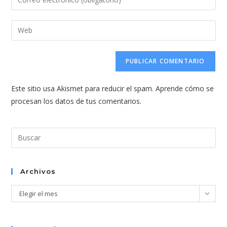
o
tu
nombre
dirección
Introduce
de
de
la
usuario
correo
URL
para
electrónico
de
comentar
para
tu
comentar
Este sitio usa Akismet para reducir el spam.
Aprende cómo se
web
procesan los datos de tus comentarios.
(opcional)
Pul
Esc
par
cer
Archivos
el
Archivos
Elegir el mes
pan
de
bús