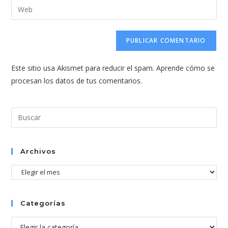
dirección
Introduce
de
de
la
usuario
correo
URL
para
electrónico
de
comentar
para
tu
comentar
Este sitio usa Akismet para reducir el spam.
Aprende cómo se
web
procesan los datos de tus comentarios.
(opcional)
Pul
Esc
par
cer
Archivos
el
Archivos
pan
de
bús
Categorías
Categorías