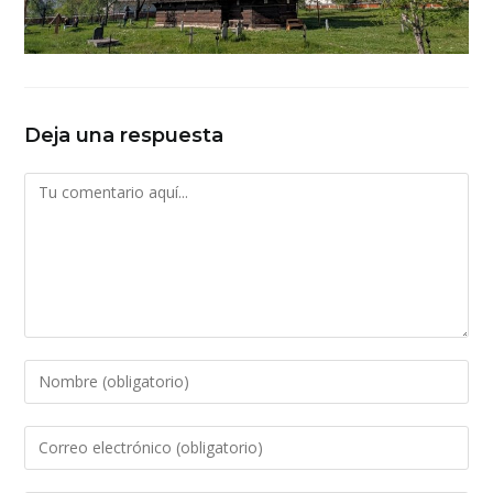
Deja una respuesta
Comentario
Introduce
tu
nombre
Introduce
o
tu
nombre