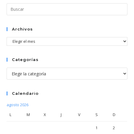
Pul
Esc
par
cer
Archivos
el
Archivos
pan
de
bús
Categorías
Categorías
Calendario
agosto 2026
L
M
X
J
V
S
D
1
2