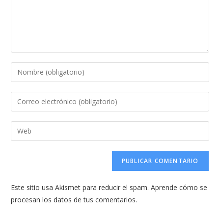
Introduce
tu
nombre
Introduce
o
tu
nombre
dirección
Introduce
de
de
la
usuario
correo
URL
para
electrónico
de
comentar
para
tu
comentar
Este sitio usa Akismet para reducir el spam.
Aprende cómo se
web
procesan los datos de tus comentarios.
(opcional)