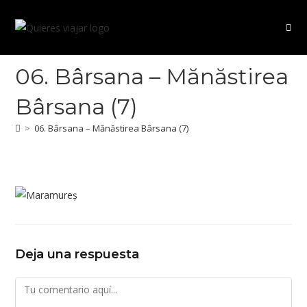
Ir
al
contenido
06. Bârsana – Mănăstirea
Bârsana (7)
>
06. Bârsana – Mănăstirea Bârsana (7)
Deja una respuesta
Comentario