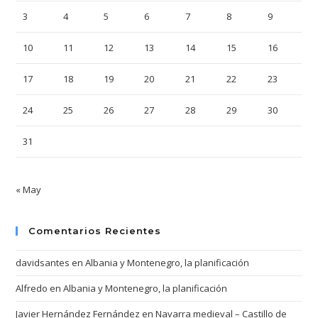
3
4
5
6
7
8
9
10
11
12
13
14
15
16
17
18
19
20
21
22
23
24
25
26
27
28
29
30
31
« May
Comentarios Recientes
davidsantes
en
Albania y Montenegro, la planificación
Alfredo
en
Albania y Montenegro, la planificación
Javier Hernández Fernández
en
Navarra medieval – Castillo de