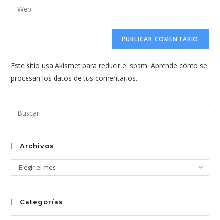
dirección
Introduce
de
de
la
usuario
correo
URL
para
electrónico
de
comentar
para
tu
comentar
Este sitio usa Akismet para reducir el spam.
Aprende cómo se
web
procesan los datos de tus comentarios.
(opcional)
Pul
Esc
par
cer
Archivos
el
Archivos
Elegir el mes
pan
de
bús
Categorías