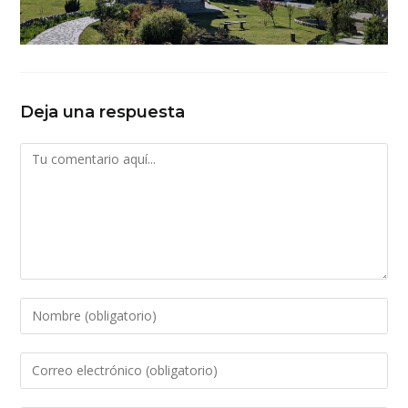
Deja una respuesta
Comentario
Introduce
tu
nombre
Introduce
o
tu
nombre