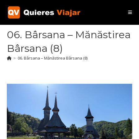
Ir
al
contenido
06. Bârsana – Mănăstirea
Bârsana (8)
>
06. Bârsana – Mănăstirea Bârsana (8)