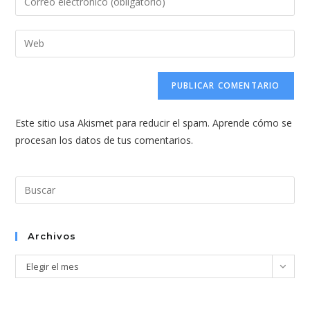
o
tu
nombre
dirección
Introduce
de
de
la
usuario
correo
URL
para
electrónico
de
comentar
para
tu
comentar
Este sitio usa Akismet para reducir el spam.
Aprende cómo se
web
procesan los datos de tus comentarios.
(opcional)
Pul
Esc
par
cer
Archivos
el
Archivos
Elegir el mes
pan
de
bús