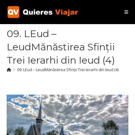
Ir
al
contenido
09. LEud –
LeudMănăstirea Sfinții
Trei Ierarhi din Ieud (4)
>
09. LEud – LeudMănăstirea Sfinții Trei Ierarhi din Ieud (4)