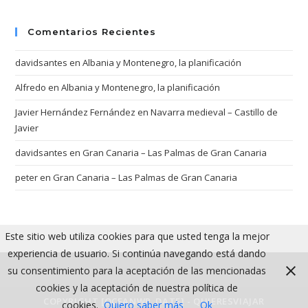
Comentarios Recientes
davidsantes
en
Albania y Montenegro, la planificación
Alfredo
en
Albania y Montenegro, la planificación
Javier Hernández Fernández
en
Navarra medieval – Castillo de
Javier
davidsantes
en
Gran Canaria – Las Palmas de Gran Canaria
peter
en
Gran Canaria – Las Palmas de Gran Canaria
Este sitio web utiliza cookies para que usted tenga la mejor
experiencia de usuario. Si continúa navegando está dando
su consentimiento para la aceptación de las mencionadas
cookies y la aceptación de nuestra política de
COPYRIGHT [OCEANWP_DATE] - QUIERESVIAJAR
cookies.
Quiero saber más
Ok