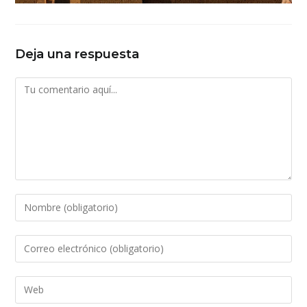
Deja una respuesta
Comentario
Introduce
tu
nombre
Introduce
o
tu
nombre
dirección
Introduce
de
de
la
usuario