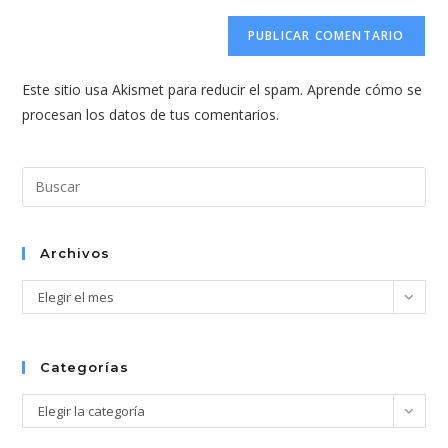
correo
URL
para
electrónico
de
comentar
para
tu
comentar
Este sitio usa Akismet para reducir el spam.
Aprende cómo se
web
procesan los datos de tus comentarios.
(opcional)
Pul
Esc
par
cer
Archivos
el
Archivos
Elegir el mes
pan
de
bús
Categorías
Categorías
Elegir la categoría