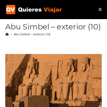
Ir
al
contenido
Abu Simbel – exterior (10)
>
Abu Simbel – exterior (10)