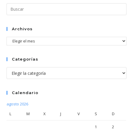
Pul
Esc
par
cer
Archivos
el
Archivos
pan
de
bús
Categorías
Categorías
Calendario
agosto 2026
L
M
X
J
V
S
D
1
2