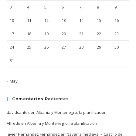
3
4
5
6
7
8
9
10
11
12
13
14
15
16
17
18
19
20
21
22
23
24
25
26
27
28
29
30
31
« May
Comentarios Recientes
davidsantes
en
Albania y Montenegro, la planificación
Alfredo
en
Albania y Montenegro, la planificación
Javier Hernández Fernández
en
Navarra medieval – Castillo de