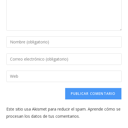
Introduce
tu
nombre
Introduce
o
tu
nombre
dirección
Introduce
de
de
la
usuario
correo
URL
para
electrónico
de
comentar
para
tu
comentar
Este sitio usa Akismet para reducir el spam.
Aprende cómo se
web
procesan los datos de tus comentarios.
(opcional)