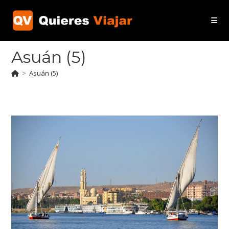
Ir
al
contenido
Asuán (5)
>
Asuán (5)