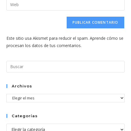
Introduce
de
de
la
usuario
correo
URL
para
electrónico
de
comentar
para
tu
comentar
Este sitio usa Akismet para reducir el spam.
Aprende cómo se
web
procesan los datos de tus comentarios.
(opcional)
Pul
Esc
par
cer
Archivos
el
Archivos
pan
de
bús
Categorías
Categorías