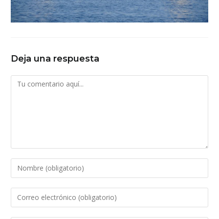
Deja una respuesta
Comentario
Introduce
tu
nombre
Introduce
o
tu
nombre
dirección