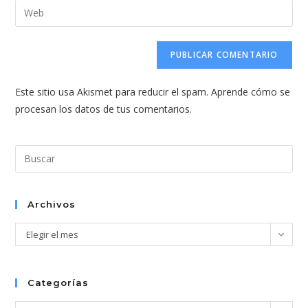
dirección
Introduce
de
de
la
usuario
correo
URL
para
electrónico
de
comentar
para
tu
comentar
Este sitio usa Akismet para reducir el spam.
Aprende cómo se
web
procesan los datos de tus comentarios.
(opcional)
Pul
Esc
par
cer
Archivos
el
Archivos
Elegir el mes
pan
de
bús
Categorías