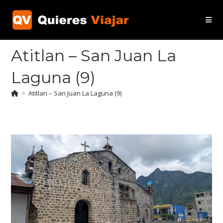
Ir
al
contenido
Atitlan – San Juan La
Laguna (9)
>
Atitlan – San Juan La Laguna (9)