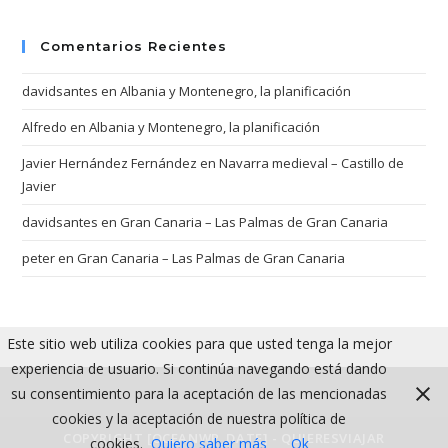
Comentarios Recientes
davidsantes
en
Albania y Montenegro, la planificación
Alfredo
en
Albania y Montenegro, la planificación
Javier Hernández Fernández
en
Navarra medieval – Castillo de
Javier
davidsantes
en
Gran Canaria – Las Palmas de Gran Canaria
peter
en
Gran Canaria – Las Palmas de Gran Canaria
Este sitio web utiliza cookies para que usted tenga la mejor
experiencia de usuario. Si continúa navegando está dando
su consentimiento para la aceptación de las mencionadas
cookies y la aceptación de nuestra política de
COPYRIGHT [OCEANWP_DATE] - QUIERESVIAJAR
cookies.
Quiero saber más
Ok