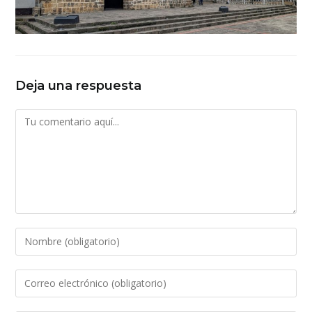
Deja una respuesta
Comentario
Introduce
tu
nombre
Introduce
o
tu
nombre