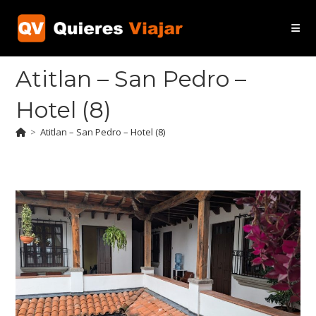
Ir
al
contenido
Atitlan – San Pedro –
Hotel (8)
>
Atitlan – San Pedro – Hotel (8)