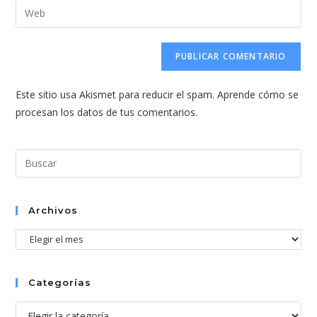
dirección
Introduce
de
de
la
usuario
correo
URL
para
electrónico
de
comentar
para
tu
comentar
Este sitio usa Akismet para reducir el spam.
Aprende cómo se
web
procesan los datos de tus comentarios.
(opcional)
Pul
Esc
par
cer
Archivos
el
Archivos
pan
de
bús
Categorías
Categorías