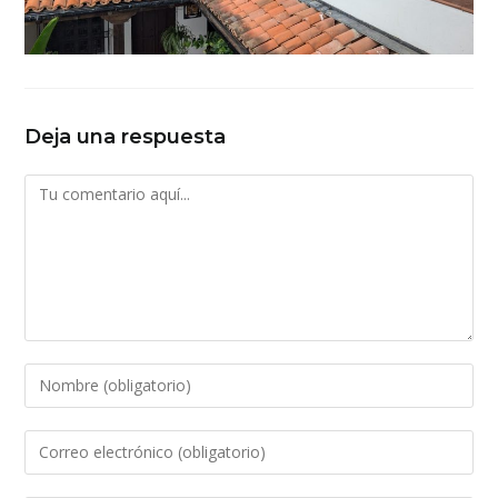
Deja una respuesta
Comentario
Introduce
tu
nombre
Introduce
o
tu
nombre