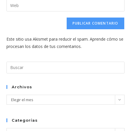
dirección
Introduce
de
de
la
usuario
correo
URL
para
electrónico
de
comentar
para
tu
comentar
Este sitio usa Akismet para reducir el spam.
Aprende cómo se
web
procesan los datos de tus comentarios.
(opcional)
Pul
Esc
par
cer
Archivos
el
Archivos
Elegir el mes
pan
de
bús
Categorías