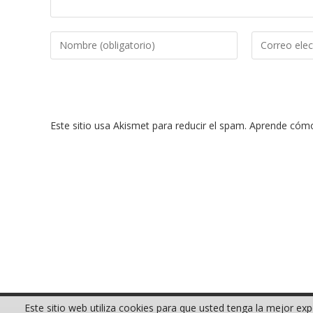
Introduce
Introduce
tu
tu
nombre
dirección
o
de
nombre
correo
Este sitio usa Akismet para reducir el spam.
Aprende cómo 
de
electrónico
usuario
para
para
comentar
comentar
Este sitio web utiliza cookies para que usted tenga la mejor e