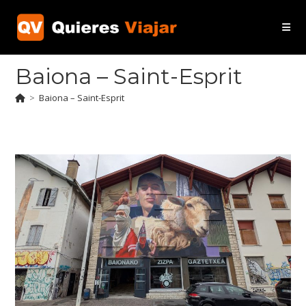
Ir
al
contenido
Baiona – Saint-Esprit
>
Baiona – Saint-Esprit