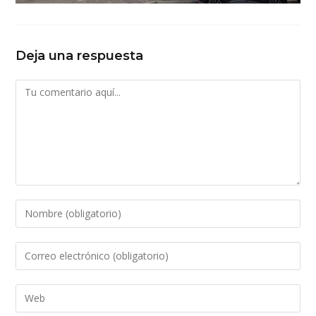
Deja una respuesta
Comentario
Introduce
tu
nombre
Introduce
o
tu
nombre
dirección
Introduce
de
de
la
usuario