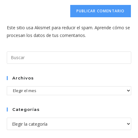
correo
URL
para
electrónico
de
comentar
para
tu
comentar
Este sitio usa Akismet para reducir el spam.
Aprende cómo se
web
procesan los datos de tus comentarios.
(opcional)
Pul
Esc
par
cer
Archivos
el
Archivos
pan
de
bús
Categorías
Categorías