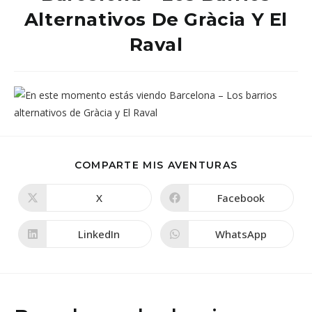
Alternativos De Gràcia Y El
Raval
COMPARTIR
COMPARTE MIS AVENTURAS
ESTE
CONTENIDO
X
Facebook
Se
Se
abre
abre
en
en
una
una
LinkedIn
WhatsApp
Se
Se
nueva
nueva
abre
abre
ventana
ventana
en
en
una
una
nueva
nueva
ventana
ventana