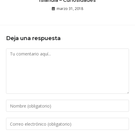
Islandia – Curiosidades
marzo 31, 2018
Deja una respuesta
Comentario
Introduce
tu
nombre
Introduce
o
tu
nombre