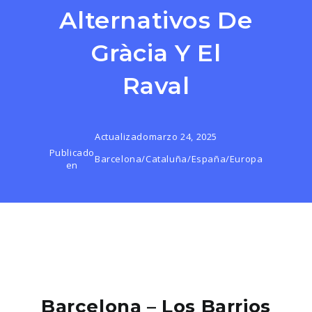
Alternativos De
Gràcia Y El
Raval
Actualizado
marzo 24, 2025
Publicado
Barcelona
/
Cataluña
/
España
/
Europa
en
Barcelona – Los Barrios