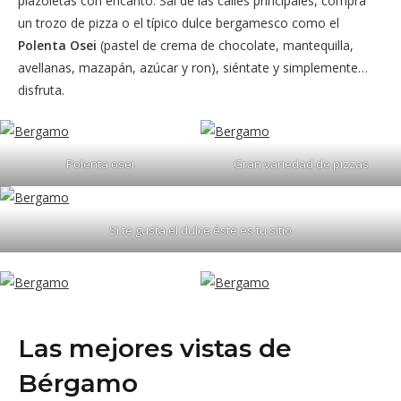
plazoletas con encanto. Sal de las calles principales, compra
un trozo de pizza o el típico dulce bergamesco como el
Polenta Osei
(pastel de crema de chocolate, mantequilla,
avellanas, mazapán, azúcar y ron), siéntate y simplemente…
disfruta.
Polenta osei
Gran variedad de pizzas
Si te gusta el dulce éste es tu sitio
Las mejores vistas de
Bérgamo