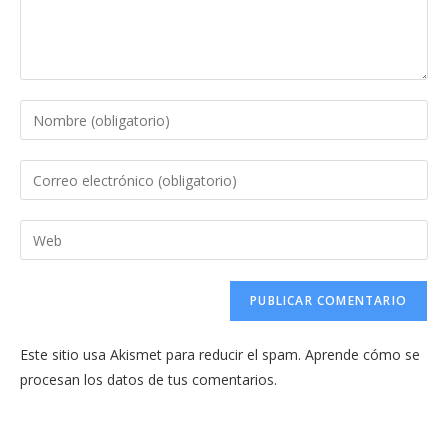
Introduce
tu
nombre
Introduce
o
tu
nombre
dirección
Introduce
de
de
la
usuario
correo
URL
para
electrónico
de
comentar
para
tu
comentar
Este sitio usa Akismet para reducir el spam.
Aprende cómo se
web
procesan los datos de tus comentarios.
(opcional)