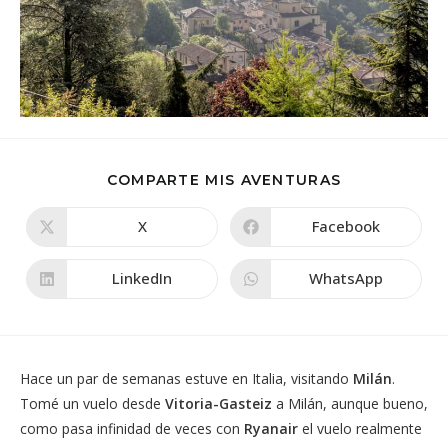
COMPARTIR
COMPARTE MIS AVENTURAS
ESTE
CONTENIDO
X
Facebook
Se
Se
abre
abre
en
en
una
una
LinkedIn
WhatsApp
Se
Se
nueva
nueva
abre
abre
ventana
ventana
en
en
una
una
nueva
nueva
ventana
ventana
Hace un par de semanas estuve en Italia, visitando
Milán
.
Tomé un vuelo desde
Vitoria-Gasteiz
a Milán, aunque bueno,
como pasa infinidad de veces con
Ryanair
el vuelo realmente