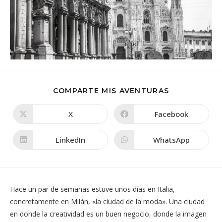
COMPARTIR
COMPARTE MIS AVENTURAS
ESTE
CONTENIDO
X
Facebook
Se
Se
abre
abre
en
en
una
una
LinkedIn
WhatsApp
Se
Se
nueva
nueva
abre
abre
ventana
ventana
en
en
una
una
nueva
nueva
ventana
ventana
Hace un par de semanas estuve unos días en Italia,
concretamente en Milán, «la ciudad de la moda». Una ciudad
en donde la creatividad es un buen negocio, donde la imagen