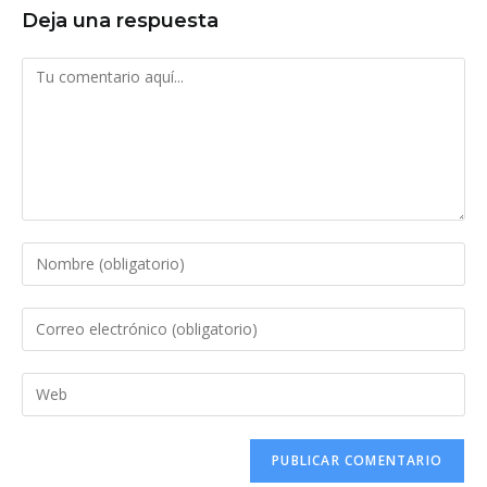
Deja una respuesta
Comentario
Introduce
tu
nombre
Introduce
o
tu
nombre
dirección
Introduce
de
de
la
usuario
correo
URL
para
electrónico
de
comentar
para