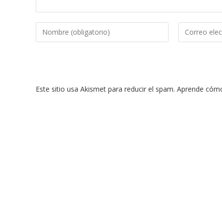
Introduce
Introduce
tu
tu
nombre
dirección
o
de
nombre
correo
Este sitio usa Akismet para reducir el spam.
Aprende cómo 
de
electrónico
usuario
para
para
comentar
comentar