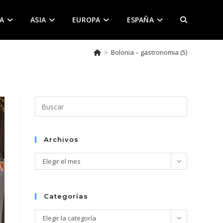
A
ASIA
EUROPA
ESPAÑA
ALTERNAR
>
Bolonia – gastronomia (5)
BÚSQUEDA
DE
Pulsa
Escape
para
LA
cerrar
Archivos
el
Archivos
Elegir el mes
panel
de
WEB
búsqueda.
Categorías
Categorías
Elegir la categoría