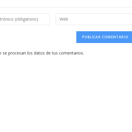
Introduce
la
URL
de
tu
se procesan los datos de tus comentarios.
web
(opcional)