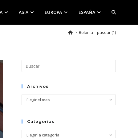
A
ASIA
EUROPA
ESPAÑA
ALTERNAR
>
Bolonia – pasear (1)
BÚSQUEDA
DE
Pulsa
Escape
para
LA
cerrar
Archivos
el
Archivos
Elegir el mes
panel
de
WEB
búsqueda.
Categorías
Categorías
Elegir la categoría