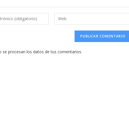
Introduce
la
URL
de
tu
se procesan los datos de tus comentarios.
web
(opcional)