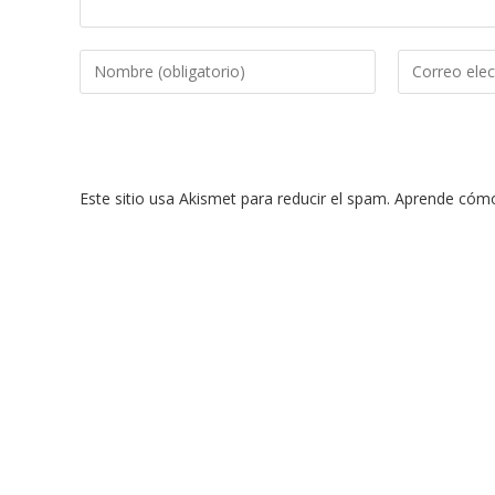
Introduce
Introduce
tu
tu
nombre
dirección
o
de
nombre
correo
Este sitio usa Akismet para reducir el spam.
Aprende cómo 
de
electrónico
usuario
para
para
comentar
comentar