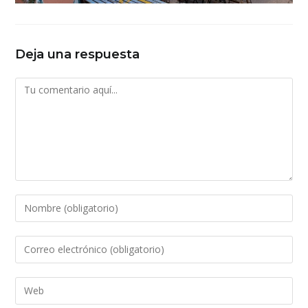
Deja una respuesta
Comentario
Introduce
tu
nombre
Introduce
o
tu
nombre
dirección
Introduce
de
de
la
usuario