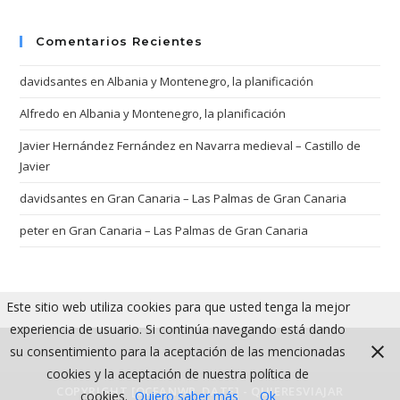
Comentarios Recientes
davidsantes
en
Albania y Montenegro, la planificación
Alfredo
en
Albania y Montenegro, la planificación
Javier Hernández Fernández
en
Navarra medieval – Castillo de
Javier
davidsantes
en
Gran Canaria – Las Palmas de Gran Canaria
peter
en
Gran Canaria – Las Palmas de Gran Canaria
Este sitio web utiliza cookies para que usted tenga la mejor
experiencia de usuario. Si continúa navegando está dando
su consentimiento para la aceptación de las mencionadas
cookies y la aceptación de nuestra política de
COPYRIGHT [OCEANWP_DATE] - QUIERESVIAJAR
cookies.
Quiero saber más
Ok