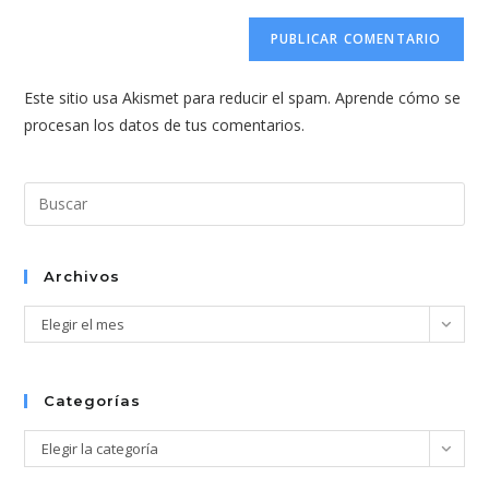
correo
URL
para
electrónico
de
comentar
para
tu
comentar
Este sitio usa Akismet para reducir el spam.
Aprende cómo se
web
procesan los datos de tus comentarios.
(opcional)
Pul
Esc
par
cer
Archivos
el
Archivos
Elegir el mes
pan
de
bús
Categorías
Categorías
Elegir la categoría