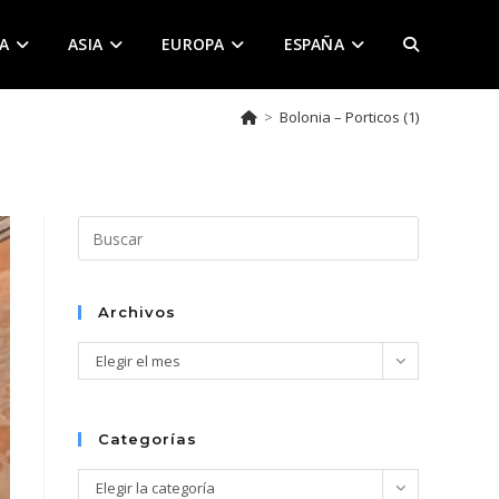
A
ASIA
EUROPA
ESPAÑA
ALTERNAR
>
Bolonia – Porticos (1)
BÚSQUEDA
DE
Pulsa
Escape
para
LA
cerrar
Archivos
el
Archivos
Elegir el mes
panel
de
WEB
búsqueda.
Categorías
Categorías
Elegir la categoría