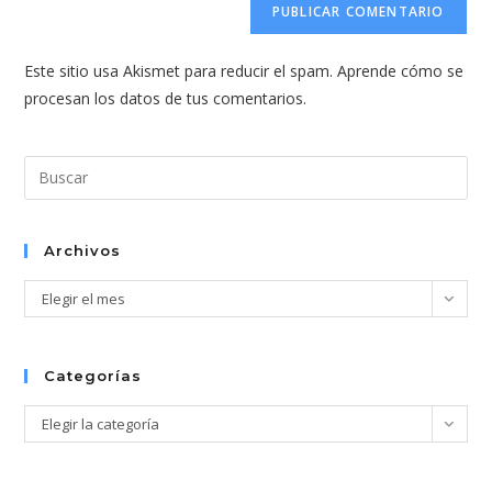
electrónico
de
comentar
para
tu
comentar
Este sitio usa Akismet para reducir el spam.
Aprende cómo se
web
procesan los datos de tus comentarios.
(opcional)
Pul
Esc
par
cer
Archivos
el
Archivos
Elegir el mes
pan
de
bús
Categorías
Categorías
Elegir la categoría