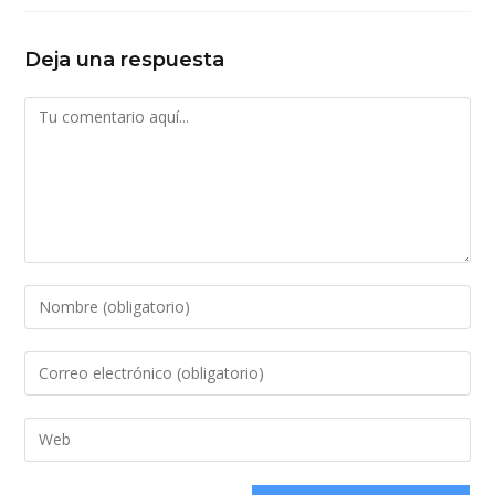
Deja una respuesta
Comentario
Introduce
tu
nombre
Introduce
o
tu
nombre
dirección
Introduce
de
de
la
usuario
correo
URL
para