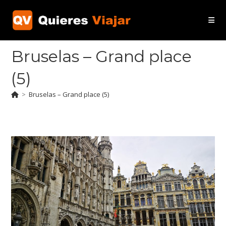
Ir
al
contenido
Bruselas – Grand place
(5)
>
Bruselas – Grand place (5)