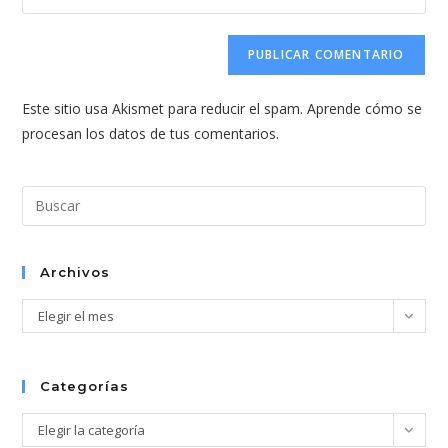
de
la
usuario
correo
URL
para
electrónico
de
comentar
para
tu
comentar
Este sitio usa Akismet para reducir el spam.
Aprende cómo se
web
procesan los datos de tus comentarios.
(opcional)
Pul
Esc
par
cer
Archivos
el
Archivos
Elegir el mes
pan
de
bús
Categorías
Categorías
Elegir la categoría