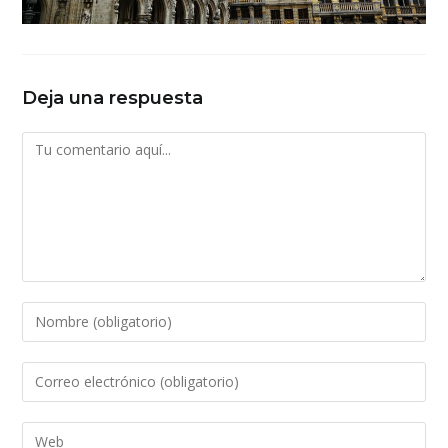
Deja una respuesta
Comentario
Introduce
tu
nombre
Introduce
o
tu
nombre
dirección
Introduce
de